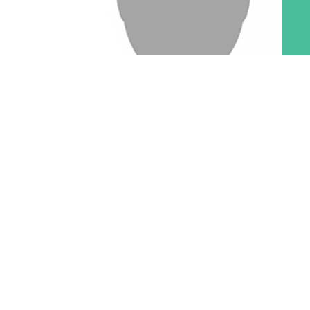
Sandra Stadler
says:
June 12, 2023 at 7:13 pm
Do you have a reference number for immediate loading?
Reply