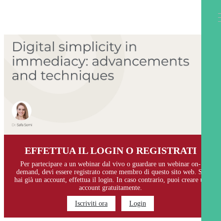
EFFETTUA IL LOGIN O REGISTRATI
Per partecipare a un webinar dal vivo o guardare un webinar on-
demand, devi essere registrato come membro di questo sito web. Se
hai già un account, effettua il login. In caso contrario, puoi creare un
account gratuitamente.
Iscriviti ora
Login