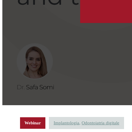
Webinar
Implantologia
,
Odontoiatria digitale