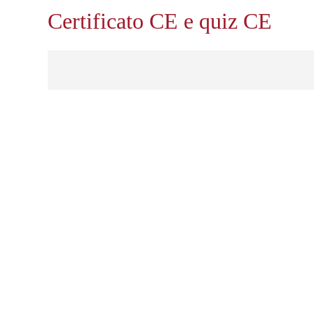
Certificato CE e quiz CE
Experiencing problems with the CE quiz or CE certificate? 
Condividi sui social
Dettagli webinar
Il relatore
Chiedi